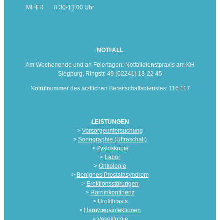
MI+FR
8.30-13.00 Uhr
NOTFALL
Am Wochenende und an Feiertagen: Notfalldienstpraxis am KH
Siegburg, Ringstr. 49 (02241) 18-22 45
Notrufnummer des ärztlichen Bereitschaftsdienstes: 116 117
LEISTUNGEN
>
Vorsorgeuntersuchung
>
Sonographie (Ultraschall)
>
Zystoskopie
>
Labor
>
Onkologie
>
Benignes Prostatasyndrom
>
Erektionsstörungen
>
Harninkontinenz
>
Urolithiasis
>
Harnwegsinfektionen
>
Vasektomie